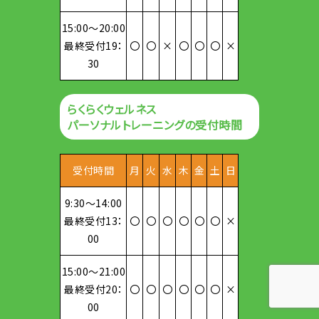
15:00～20:00
最終受付19：
〇
〇
×
〇
〇
〇
×
30
らくらくウェルネス
パーソナルトレーニングの受付時間
受付時間
月
火
水
木
金
土
日
9:30～14:00
最終受付13：
〇
〇
〇
〇
〇
〇
×
00
15:00～21:00
最終受付20：
〇
〇
〇
〇
〇
〇
×
00