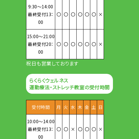
9:30～14:00
最終受付13：
〇
〇
〇
〇
〇
〇
×
00
15:00～21:00
最終受付20：
〇
〇
〇
〇
〇
〇
×
00
祝日も営業しております
らくらくウェルネス
運動療法・ストレッチ教室の受付時間
受付時間
月
火
水
木
金
土
日
10:00～14:00
最終受付13：
〇
〇
×
〇
〇
〇
×
00