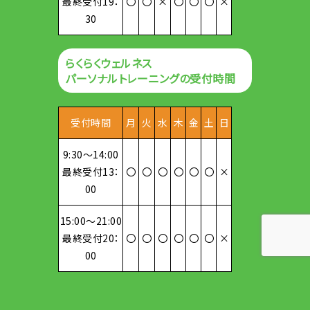
最終受付19：
〇
〇
×
〇
〇
〇
×
30
らくらくウェルネス
パーソナルトレーニングの受付時間
受付時間
月
火
水
木
金
土
日
9:30～14:00
最終受付13：
〇
〇
〇
〇
〇
〇
×
00
15:00～21:00
最終受付20：
〇
〇
〇
〇
〇
〇
×
00