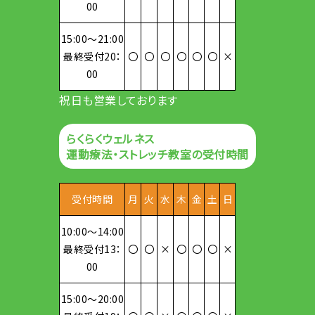
00
15:00～21:00
最終受付20：
〇
〇
〇
〇
〇
〇
×
00
祝日も営業しております
らくらくウェルネス
運動療法・ストレッチ教室の受付時間
受付時間
月
火
水
木
金
土
日
10:00～14:00
最終受付13：
〇
〇
×
〇
〇
〇
×
00
15:00～20:00