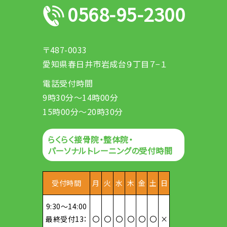
0568-95-2300
〒487-0033
愛知県春日井市岩成台９丁目７−１
電話受付時間
9時30分～14時00分
15時00分～20時30分
らくらく接骨院・整体院・
パーソナルトレーニングの受付時間
受付時間
月
火
水
木
金
土
日
9:30～14:00
最終受付13：
〇
〇
〇
〇
〇
〇
×