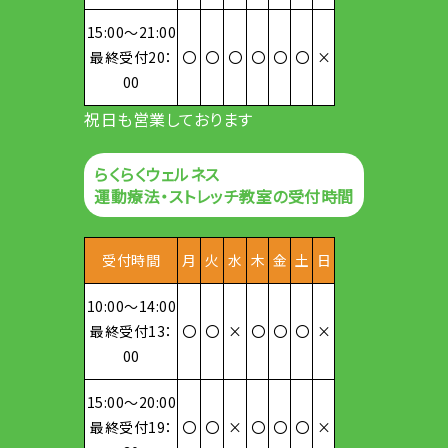
15:00～21:00
最終受付20：
〇
〇
〇
〇
〇
〇
×
00
祝日も営業しております
らくらくウェルネス
運動療法・ストレッチ教室の受付時間
受付時間
月
火
水
木
金
土
日
10:00～14:00
最終受付13：
〇
〇
×
〇
〇
〇
×
00
15:00～20:00
最終受付19：
〇
〇
×
〇
〇
〇
×