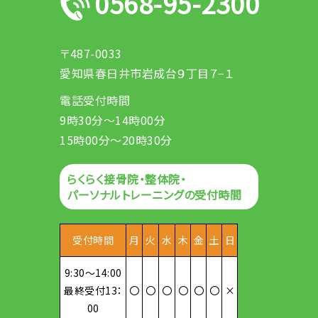
0568-95-2300
〒487-0033
愛知県春日井市岩成台９丁目７−１
電話受付時間
9時30分～14時00分
15時00分～20時30分
らくらく接骨院・整体院・
パーソナルトレーニングの受付時間
受付時間
月
火
水
木
金
土
日
9:30～14:00
最終受付13：
〇
〇
〇
〇
〇
〇
×
00