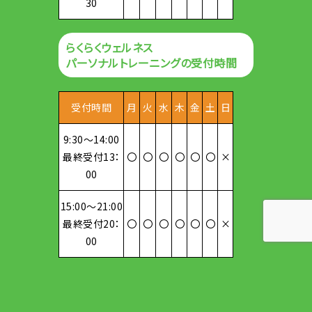
30
らくらくウェルネス
パーソナルトレーニングの受付時間
受付時間
月
火
水
木
金
土
日
9:30～14:00
最終受付13：
〇
〇
〇
〇
〇
〇
×
00
15:00～21:00
最終受付20：
〇
〇
〇
〇
〇
〇
×
00