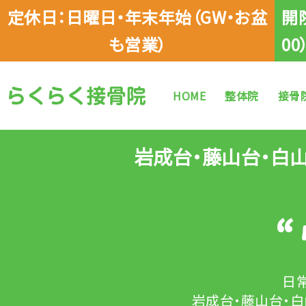
定休日：日曜日・年末年始（GW・お盆
開
も営業）
00
HOME
整体院
接骨
岩成台・藤山台・白
“
日
岩成台・藤山台・白