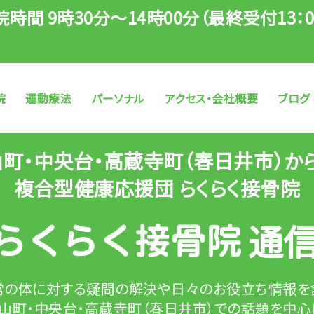
院時間 9時30分～14時00分（最終受付13：0
）
院
運動療法
パーソナル
アクセス・会社概要
ブログ
山町・中央台・高蔵寺町
（春日井市）か
複合型健康応援団 らくらく接骨院
通
常の体に対する疑問の解決や
日々のお役立ち情報を
山町・中央台・高蔵寺町（春日井市）での
話題を中心