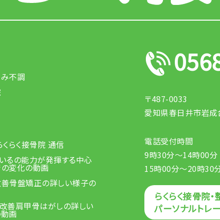
056
悩み不調
院
〒487-0033
愛知県春日井市岩成台
電話受付時間
らくらく接骨院 通信
9時30分～14時00分
ているの能力が発揮する中心
術の変化の動画
15時00分～20時30
改善骨盤矯正の詳しい様子の
らくらく接骨院・
リ改善肩甲骨はがしの詳しい
パーソナルトレ
の動画