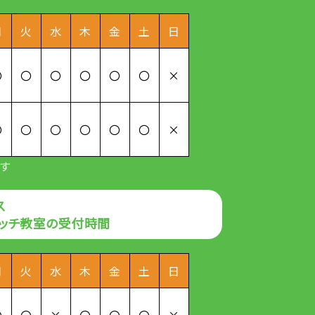
月
火
水
木
金
土
日
〇
〇
〇
〇
〇
〇
×
〇
〇
〇
〇
〇
〇
×
す
ス
レッチ教室の受付時間
月
火
水
木
金
土
日
〇
〇
×
〇
〇
〇
×