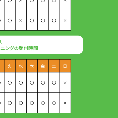
〇
〇
×
〇
〇
〇
×
ス
ーニングの受付時間
月
火
水
木
金
土
日
〇
〇
〇
〇
〇
〇
×
〇
〇
〇
〇
〇
〇
×